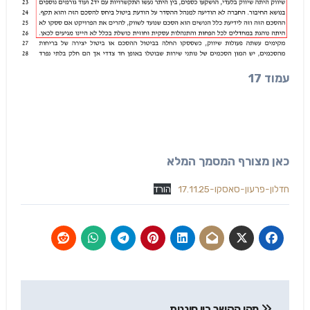
עמוד 17
כאן מצורף המסמך המלא
חדלון-פרעון-סאסקו-17.11.25
הורד
ניווט
מהו הקשר בין חיננית