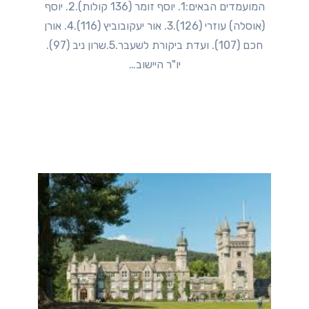
המועמדים הבאים:1. יוסף זומר (136 קולות).2. יוסף
(אוסלה) עוזרי (126).3. אור יעקובוביץ (116).4. אורן
חכם (107). ועדת ביקורת לשעבר.5.שרון ניב (97).
יו"ר היישוב…