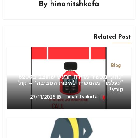
By
hinanitshkofa
Related Post
Blog
"נתוני מכשיר מדידת הרעש שהוצב ב8200
״נעלמו״ מהמשרד לאיכות הסביבה" — קול
קורא!
hinanitshkofa
27/11/2025