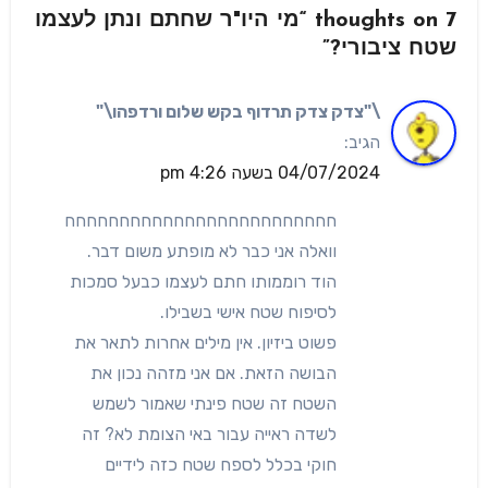
7 thoughts on “מי היו"ר שחתם ונתן לעצמו
שטח ציבורי?”
\"צדק צדק תרדוף בקש שלום ורדפהו\"
הגיב:
04/07/2024 בשעה 4:26 pm
חחחחחחחחחחחחחחחחחחחחחחחחח
וואלה אני כבר לא מופתע משום דבר.
הוד רוממותו חתם לעצמו כבעל סמכות
לסיפוח שטח אישי בשבילו.
פשוט ביזיון. אין מילים אחרות לתאר את
הבושה הזאת. אם אני מזהה נכון את
השטח זה שטח פינתי שאמור לשמש
לשדה ראייה עבור באי הצומת לא? זה
חוקי בכלל לספח שטח כזה לידיים