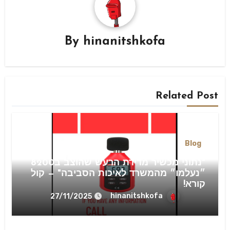
By
hinanitshkofa
Related Post
Blog
"נתוני מכשיר מדידת הרעש שהוצב ב8200
״נעלמו״ מהמשרד לאיכות הסביבה" — קול
קורא!
hinanitshkofa
27/11/2025