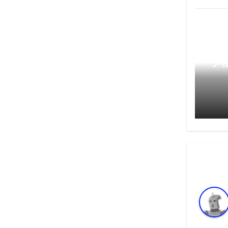
סמך
ייל