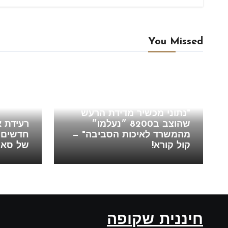
You Missed
Blog
חוזים
"נתוני מכשיר מדידת הרעש
שהוצב ב8200 ״נעלמו״
רעידת 
מהמשרד לאיכות הסביבה" —
חדשים מ
קול קורא!
של סאסקו י
חיננית שקופה