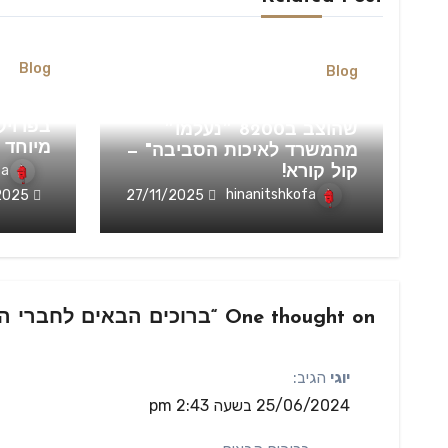
Blog
Blog
⚠️ התפ
"נתוני מכשיר מדידת הרעש
בפרויק
שהוצב ב8200 ״נעלמו״
מיוחד 
מהמשרד לאיכות הסביבה" —
fa
קול קורא!
hinanitshkofa
27/11/2025
2025
One thought on “ברוכים הבאים לחברי האגודה החדשים!”
יוגי
הגיב:
25/06/2024 בשעה 2:43 pm