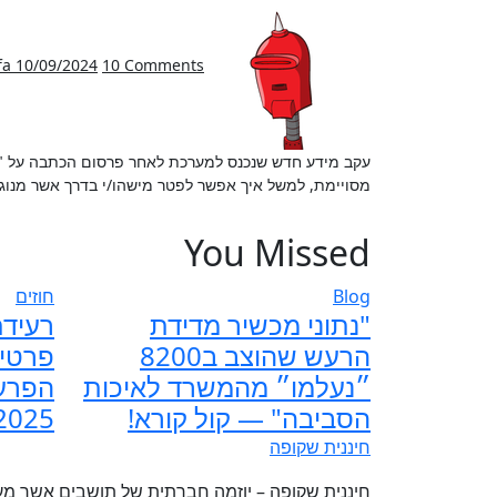
fa
10/09/2024
10 Comments
עקב מידע חדש שנכנס למערכת לאחר פרסום הכתבה על "חוזים באפלה 2" עלו שאלות רבות על איך דברים יכלו להעשות בצורה
מסויימת, למשל איך אפשר לפטר מישהו/י בדרך אשר מנו
You Missed
Blog
חוזים
"נתוני מכשיר מדידת
רעיד
הרעש שהוצב ב8200
פרטים
״נעלמו״ מהמשרד לאיכות
הפרעו
הסביבה" — קול קורא!
2025
חיננית שקופה
חיננית שקופה – יוזמה חברתית של תושבים אשר מעונ