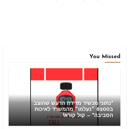
You Missed
Blog
"נתוני מכשיר מדידת הרעש שהוצב
ב8200 ״נעלמו״ מהמשרד לאיכות
הסביבה" — קול קורא!