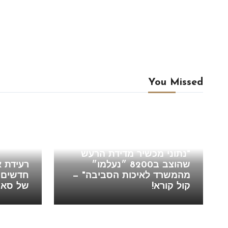
You Missed
Blog
חוזים
"נתוני מכשיר מדידת הרעש
שהוצב ב8200 ״נעלמו״
רעידת 
מהמשרד לאיכות הסביבה" —
חדשים מ
קול קורא!
של סאסקו י